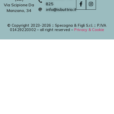
825
Via Scipione Da
info@isbuttrio.it
Manzano, 34
© Copyright 2023-2026 :: Specogna & Figli S.r.l. :: P.IVA
01429220302 – all right reserved –
Privacy & Cookie