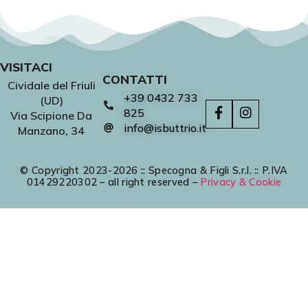
VISITACI
CONTATTI
Cividale del Friuli
+39 0432 733
(UD)
825
Via Scipione Da
info@isbuttrio.it
Manzano, 34
© Copyright 2023-2026 :: Specogna & Figli S.r.l. :: P.IVA
01429220302 – all right reserved –
Privacy & Cookie